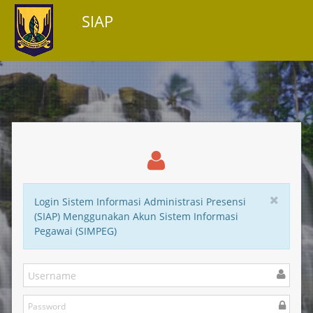
;
SIAP
Login Sistem Informasi Administrasi Presensi
(SIAP) Menggunakan Akun Sistem Informasi
Pegawai (SIMPEG)